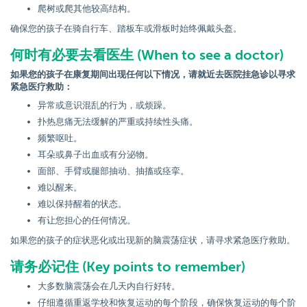
爬树或爬其他较高结构。
确保您的孩子在骑自行车、踏板车或滑板时始终佩戴头盔。
何时有必要去看医生 (When to see a doctor)
如果您的孩子在康复期间出现任何以下情况，请就近去医院挂急诊以寻求
紧急医疗救助：
异常或意识混乱的行为，或烦躁。
扑热息痛无法缓解的严重或持续性头痛。
频繁呕吐。
耳朵或鼻子出血或有分泌物。
面部、手臂或腿部抽动、抽搐或痉挛。
难以醒来。
难以保持醒着的状态。
有让您担心的任何情况。
如果您的孩子的症状恶化或出现新的脑震荡症状，请寻求紧急医疗救助。
请务必记住 (Key points to remember)
大多数脑震荡会在几天内自行好转。
仔细遵循重返学校和恢复运动的每个阶段，确保恢复运动的每个阶