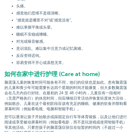
头痛。
感觉他们思维不是很清晰。
“感觉就是哪里不对”或“感觉沮丧”。
难以掌握平衡或头晕。
睡眠不安稳或嗜睡。
对光或噪音敏感。
意识混乱、难以集中注意力或记忆困难。
反应变得迟钝。
容易变得不开心或喜怒无常。
如何在家中进行护理 (Care at home)
脑震荡儿童的恢复时间可能各有不同，他们的症状也是如此。患有脑震荡
的儿童和青少年可能需要长达四个星期的时间才能康复，但大多数脑震荡
会在几天内自行好转。在最初的 24 至 48 小时内，儿童应有一段相对
（无需严格执行）的休息时间，但应继续日常活动并恢复轻度体力活动，
例如散步。儿童在这个最初阶段应该有充足的睡眠、健康的饮食并限制看
屏幕时间（例如看电视、电脑和智能手机）。
您可以逐渐让孩子开始散步或踩固定自行车等体育锻炼，以及让他们进行
阅读或享受被动屏幕时间（例如看电影，而不是玩游戏或使用智能手机）
等其他活动。只要您孩子的脑震荡症状仅在短暂的时间内（不超过一小