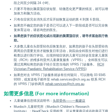
段之间至少间隔 24 小时。
只要不导致比脑震荡症状短暂、轻微恶化更严重的情况，就可以增
加体力和脑力活动。
只有在症状完全消失后才应开始恢复运动的第 4 到第 6 阶段。
如果您不确定您的孩子是否已可以进入下一阶段或是否可以完全恢
复体育运动，请咨询您的医生。
如果您孩子的症状恶化或出现新的脑震荡症状，请寻求紧急医疗救
助。
大多数儿童在头部受轻伤后恢复良好。如果您的孩子在头部受轻伤
两周后仍需要支持才能恢复日常活动，则应由全科医生对他们进行
检查以进行医疗评估。出现持续症状的儿童可以转诊至皇家儿童医
院（RCH）的维多利亚州儿童康复服务（VPRS）。全科医生可以
通过其网站将您的孩子转介至您当地的 VPRS 门诊服务。
RCH
Victorian Paediatric Rehabilitation Service (VPRS)
如果您对去 VPRS 门诊服务就诊有任何疑问，可以致电 03 9345
9300，或发送电子邮件至 rehab.services@rch.org.au 联系 RCH
的 VPRS 门诊协调员
rehab.services@rch.org.au
.
如需更多信息 (For more information)
儿童健康信息情况说明书：
头部受伤——一般建议
Murdoch 儿童研究所（Murdoch Children’s Research
Institute）：HeadCheck 应用程序，可从苹果商店或谷歌商店下载