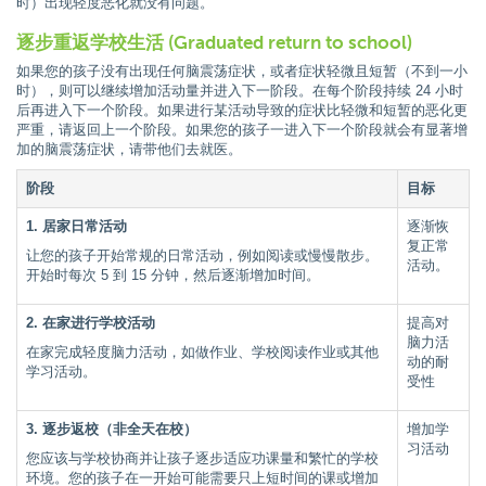
时）出现轻度恶化就没有问题。
逐步重返学校生活 (Graduated return to school)
如果您的孩子没有出现任何脑震荡症状，或者症状轻微且短暂（不到一小
时），则可以继续增加活动量并进入下一阶段。在每个阶段持续 24 小时
后再进入下一个阶段。如果进行某活动导致的症状比轻微和短暂的恶化更
严重，请返回上一个阶段。如果您的孩子一进入下一个阶段就会有显著增
加的脑震荡症状，请带他们去就医。
阶段
目标
1. 居家日常活动
逐渐恢
复正常
让您的孩子开始常规的日常活动，例如阅读或慢慢散步。
活动。
开始时每次 5 到 15 分钟，然后逐渐增加时间。
2. 在家进行学校活动
提高对
脑力活
在家完成轻度脑力活动，如做作业、学校阅读作业或其他
动的耐
学习活动。
受性
3. 逐步返校（非全天在校）
增加学
习活动
您应该与学校协商并让孩子逐步适应功课量和繁忙的学校
环境。您的孩子在一开始可能需要只上短时间的课或增加